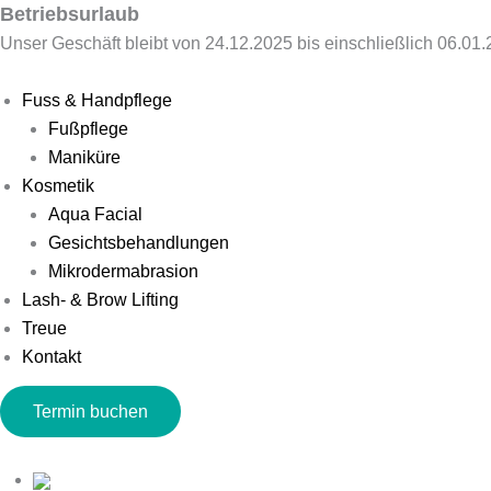
Zum
Main
Flyout
Betriebsurlaub
Inhalt
Menu
Menu
Unser Geschäft bleibt von 24.12.2025 bis einschließlich 06.01
springen
Fuss & Handpflege
Fußpflege
Maniküre
Kosmetik
Aqua Facial
Gesichtsbehandlungen
Mikrodermabrasion
Lash- & Brow Lifting
Treue
Kontakt
Termin buchen