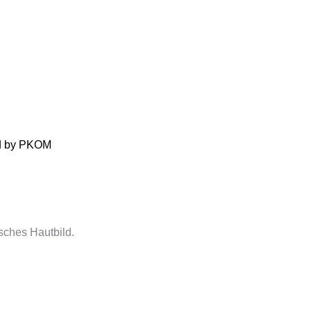
d by
PKOM
isches Hautbild.